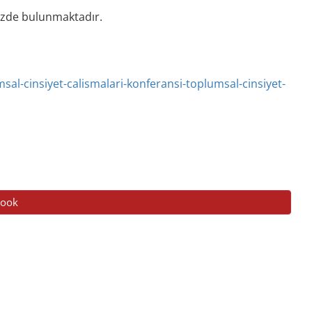
mizde bulunmaktadır.
sal-cinsiyet-calismalari-konferansi-toplumsal-cinsiyet-
Book