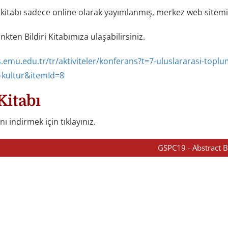
ri kitabı sadece online olarak yayımlanmış, merkez web site
inkten B
ildiri Kitabımıza ulaşabilirsiniz.
s.emu.edu.tr/tr/aktiviteler/konferans?t=7-uluslararasi-toplum
-kultur&itemId=8
Kitabı
nı indirmek için tıklayınız.
GSPC19 - Abstract 