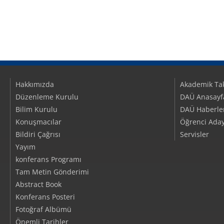
Hakkımızda
Akademik Ta
Düzenleme Kurulu
DAÜ Anasayf
Bilim Kurulu
DAÜ Haberler/
Konuşmacılar
Öğrenci Aday
Bildiri Çağrısı
Servisler
Yayım
konferans Programı
Tam Metin Gönderimi
Abstract Book
Konferans Posteri
Fotoğraf Albümü
Önemli Tarihler