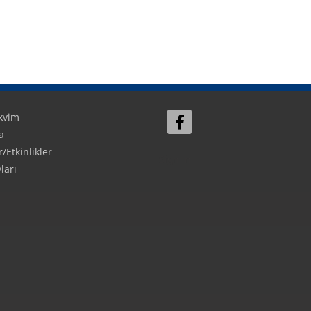
kvim
a
Etkinlikler
Sign In
ları