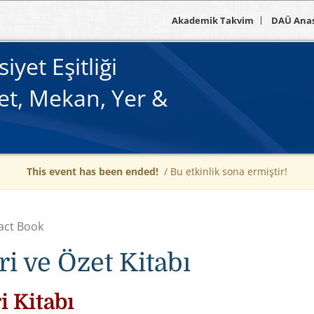
Akademik Takvim
DAÜ Ana
yet Eşitliği
et, Mekan, Yer &
This event has been ended!
/ Bu etkinlik sona ermiştir!
act Book
ri ve Özet Kitabı
i Kitabı