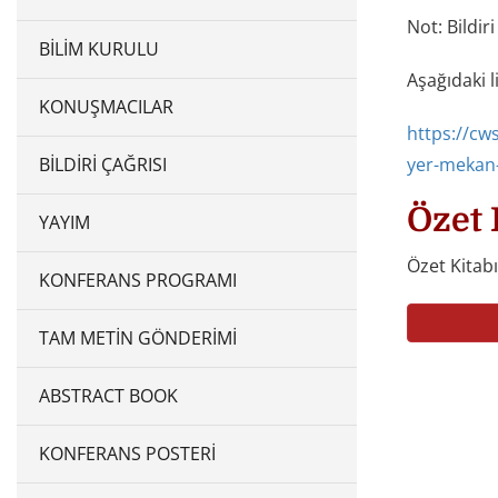
Not: Bildi
BILIM KURULU
Aşağıdaki l
KONUŞMACILAR
https://cw
BILDIRI ÇAĞRISI
yer-mekan
Özet 
YAYIM
Özet Kitabı
KONFERANS PROGRAMI
TAM METIN GÖNDERIMI
ABSTRACT BOOK
KONFERANS POSTERI